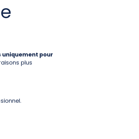
le
as uniquement pour
raisons plus
sionnel.