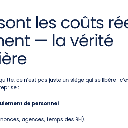
sont les coûts ré
ent — la vérité
ière
tte, ce n’est pas juste un siège qui se libère : c’e
eprise :
oulement de personnel
nonces, agences, temps des RH).