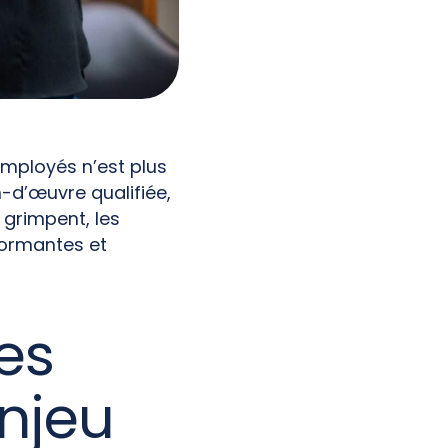
employés n’est plus
-d’œuvre qualifiée,
 grimpent, les
formantes et
es
njeu