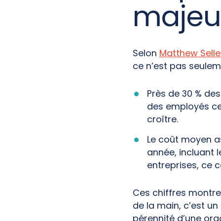
majeur
Selon
Matthew Sell
ce n’est pas seulem
Près de 30 % de
des employés cet
croître.
Le coût moyen as
année, incluant l
entreprises, ce 
Ces chiffres montren
de la main, c’est un
pérennité d’une org