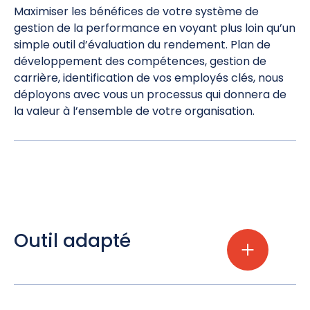
Maximiser les bénéfices de votre système de
gestion de la performance en voyant plus loin qu’un
simple outil d’évaluation du rendement. Plan de
développement des compétences, gestion de
carrière, identification de vos employés clés, nous
déployons avec vous un processus qui donnera de
la valeur à l’ensemble de votre organisation.
Outil adapté
Basé sur des
méthodes éprouvées
Votre processus de gestion de la performance est
Plusieurs approches sont possibles en matière de
étroitement lié à votre structure de rémunération?