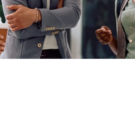
DISCUTEZ DE VOS BESOINS
contact@groupesce.com
819-370-6174