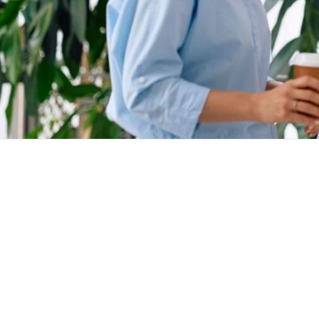
COMMENT S’Y RENDRE
3192 boulevard St-Jean
Trois-Rivières, G9B 2M1